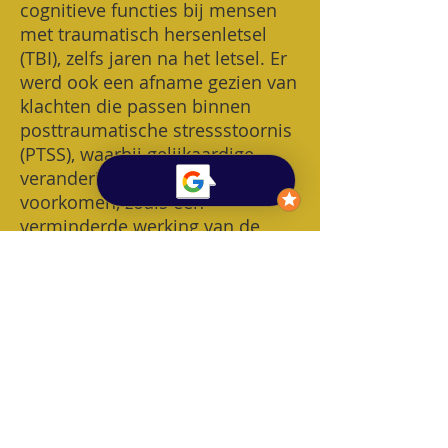
cognitieve functies bij mensen
met traumatisch hersenletsel
(TBI), zelfs jaren na het letsel. Er
werd ook een afname gezien van
klachten die passen binnen
posttraumatische stressstoornis
(PTSS), waarbij gelijkaardige
veranderingen in de hersenen
voorkomen, zoals een
verminderde werking van de
mediale prefrontale cortex.
(
Bekijk studie
)
​Nabij infrarood lichttherapie
(NIR) toont veel potentieel als
ondersteunende,
neuroprotectieve behandeling bij
aandoeningen zoals Alzheimer
en Parkinson, en mogelijk ook bij