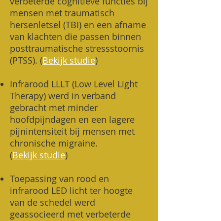
verbeterde cognitieve functies bij
mensen met traumatisch
hersenletsel (TBI) en een afname
van klachten die passen binnen
posttraumatische stressstoornis
(PTSS). (
Bekijk studie
)
Infrarood LLLT (Low Level Light
Therapy) werd in verband
gebracht met minder
hoofdpijndagen en een lagere
pijnintensiteit bij mensen met
chronische migraine.
(
Bekijk studie
)
Toepassing van rood en
infrarood LED licht ter hoogte
van de schedel werd
geassocieerd met verbeterde