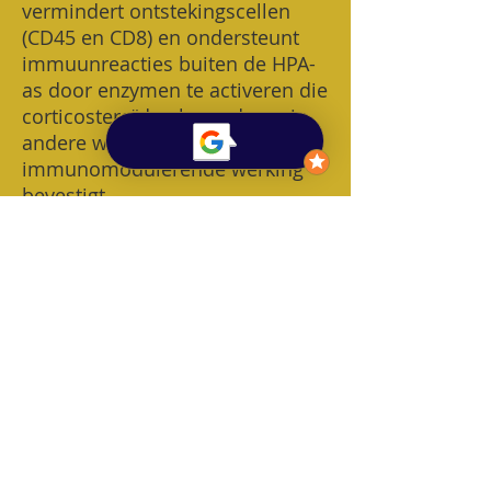
vermindert ontstekingscellen
(CD45 en CD8) en ondersteunt
immuunreacties buiten de HPA-
as door enzymen te activeren die
corticosteroïden bevorderen in
andere weefsels, wat de
immunomodulerende werking
bevestigt.
(
Bekijk studie
)
​Roodlichttherapie (633 nm)
ondersteunt het
immuunsysteem door de
productie van IL-2 en Hsp70 te
stimuleren, belangrijke
moleculen voor een goede
immuunfunctie, en helpt zo
immuunreacties te stabiliseren
en het evenwicht te verbeteren.