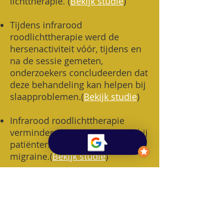
lichttherapie. (
Bekijk studie
)
Tijdens infrarood
roodlichttherapie werd de
hersenactiviteit vóór, tijdens en
na de sessie gemeten,
onderzoekers concludeerden dat
deze behandeling kan helpen bij
slaapproblemen.
(
Bekijk studie
)
Infrarood roodlichttherapie
verminderde slaapproblemen bij
patiënten met chronische
migraine.
(
Bekijk studie
)
​ Roodlichttherapie verbeterde de
slaapkwaliteit, verhoogde de
melatonineproductie bij
vrouwelijke topsporters en had