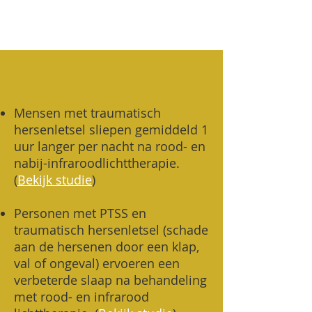
Mensen met traumatisch
hersenletsel sliepen gemiddeld 1
uur langer per nacht na rood- en
nabij-infraroodlichttherapie.
(
Bekijk studie
)
Personen met PTSS en
traumatisch hersenletsel (schade
aan de hersenen door een klap,
val of ongeval) ervoeren een
verbeterde slaap na behandeling
met rood- en infrarood