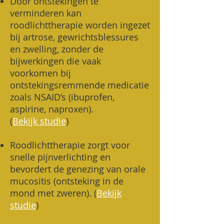
Door ontstekingen te
verminderen kan
roodlichttherapie worden ingezet
bij artrose, gewrichtsblessures
en zwelling, zonder de
bijwerkingen die vaak
voorkomen bij
ontstekingsremmende medicatie
zoals NSAID’s (ibuprofen,
aspirine, naproxen).
(
Bekijk studie
)
Roodlichttherapie zorgt voor
snelle pijnverlichting en
bevordert de genezing van orale
mucositis (ontsteking in de
mond met zweren). (
Bekijk
studie
)