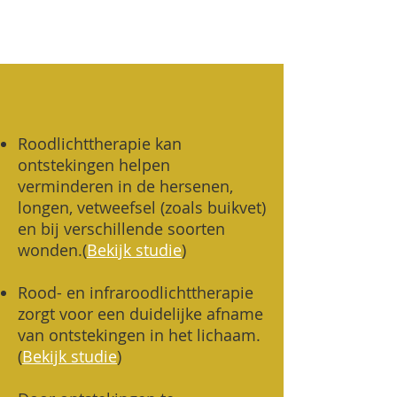
Roodlichttherapie kan
ontstekingen helpen
verminderen in de hersenen,
longen, vetweefsel (zoals buikvet)
en bij verschillende soorten
wonden.(
Bekijk studie
)
Rood- en infraroodlichttherapie
zorgt voor een duidelijke afname
van ontstekingen in het lichaam.
(
Bekijk studie
)