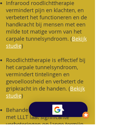
​Infrarood roodlichttherapie
vermindert pijn en klachten, en
verbetert het functioneren en de
handkracht bij mensen met een
milde tot matige vorm van het
carpale tunnelsyndroom. (
Bekijk
studie
)
Roodlichttherapie is effectief bij
het carpale tunnelsyndroom,
vermindert tintelingen en
gevoelloosheid en verbetert de
gripkracht in de handen.
(
Bekijk
studie
)
Behandeling van tenniselleboog
met LLLT laat significante
verbeteringen op lange termijn
zien in gevoeligheid, kracht en