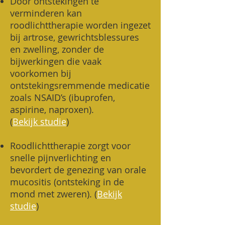
Door ontstekingen te
verminderen kan
roodlichttherapie worden ingezet
bij artrose, gewrichtsblessures
en zwelling, zonder de
bijwerkingen die vaak
voorkomen bij
ontstekingsremmende medicatie
zoals NSAID’s (ibuprofen,
aspirine, naproxen).
(
Bekijk studie
)
Roodlichttherapie zorgt voor
snelle pijnverlichting en
bevordert de genezing van orale
mucositis (ontsteking in de
mond met zweren). (
Bekijk
studie
)