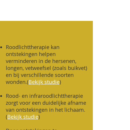
Roodlichttherapie kan
ontstekingen helpen
verminderen in de hersenen,
longen, vetweefsel (zoals buikvet)
en bij verschillende soorten
wonden.(
Bekijk studie
)
Rood- en infraroodlichttherapie
zorgt voor een duidelijke afname
van ontstekingen in het lichaam.
(
Bekijk studie
)