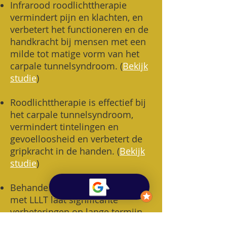
​Infrarood roodlichttherapie
vermindert pijn en klachten, en
verbetert het functioneren en de
handkracht bij mensen met een
milde tot matige vorm van het
carpale tunnelsyndroom. (
Bekijk
studie
)
Roodlichttherapie is effectief bij
het carpale tunnelsyndroom,
vermindert tintelingen en
gevoelloosheid en verbetert de
gripkracht in de handen.
(
Bekijk
studie
)
Behandeling van tenniselleboog
met LLLT laat significante
verbeteringen op lange termijn
zien in gevoeligheid, kracht en