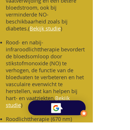
vaatverwijding en een betere
bloedstroom, ook bij
verminderde NO-
beschikbaarheid zoals bij
diabetes.
(
Bekijk studie
)
Rood- en nabij-
infraroodlichttherapie bevordert
de bloedsomloop door
stikstofmonoxide (NO) te
verhogen, de functie van de
bloedvaten te verbeteren en het
vasculaire evenwicht te
herstellen, wat kan helpen bij
hart- en vaatziekten.
Bekijk
studie
)
Roodlichttherapie (670 nm)
verbetert de bloedsomloop door