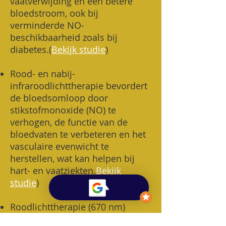
vaatverwijding en een betere
bloedstroom, ook bij
verminderde NO-
beschikbaarheid zoals bij
diabetes.
(
Bekijk studie
)
Rood- en nabij-
infraroodlichttherapie bevordert
de bloedsomloop door
stikstofmonoxide (NO) te
verhogen, de functie van de
bloedvaten te verbeteren en het
vasculaire evenwicht te
herstellen, wat kan helpen bij
hart- en vaatziekten.
Bekijk
studie
)
Roodlichttherapie (670 nm)
verbetert de bloedsomloop door