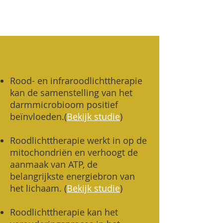
Rood- en infraroodlichttherapie
kan de samenstelling van het
darmmicrobioom positief
beïnvloeden.
(
Bekijk studie
)
Roodlichttherapie werkt in op de
mitochondriën en verhoogt de
aanmaak van ATP, de
belangrijkste energiebron van
het lichaam. (
Bekijk studie
)
Roodlichttherapie kan het