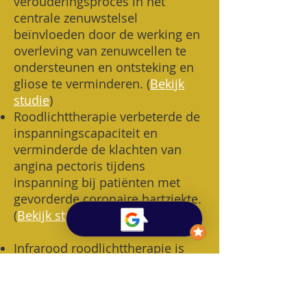
verouderingsproces in het
centrale zenuwstelsel
beïnvloeden door de werking en
overleving van zenuwcellen te
ondersteunen en ontsteking en
gliose te verminderen. (
Bekijk
studie
)
Roodlichttherapie verbeterde de
inspanningscapaciteit en
verminderde de klachten van
angina pectoris tijdens
inspanning bij patiënten met
gevorderde coronaire hartziekte.
(
Bekijk studie
)
Infrarood roodlichttherapie is
veilig en effectief bij een
ischemische beroerte (waarbij
een bloedvat in de hersenen