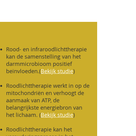
Rood- en infraroodlichttherapie
kan de samenstelling van het
darmmicrobioom positief
beïnvloeden.
(
Bekijk studie
)
Roodlichttherapie werkt in op de
mitochondriën en verhoogt de
aanmaak van ATP, de
belangrijkste energiebron van
het lichaam. (
Bekijk studie
)
Roodlichttherapie kan het