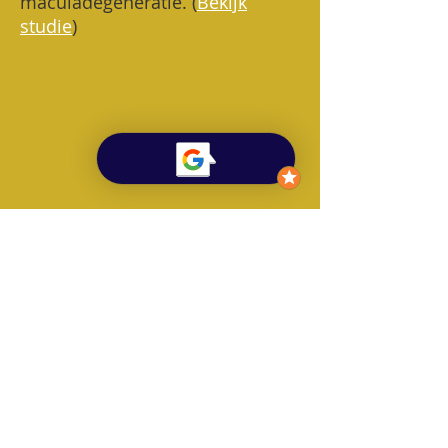
maculadegeneratie. (
Bekijk
studie
)
© Lesley Kalkhoven
Integratieve therapie & Relatietherapie