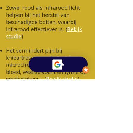
Zowel rood als infrarood licht
helpen bij het herstel van
beschadigde botten, waarbij
infrarood effectiever is.
(
Bekijk
studie
)
Het vermindert pijn bij
knieartrose en verbetert de
microcirculatie, de circulatie van
bloed, weefselvocht en lymfe op
weefselniveau. (
Bekijk studie
)
In combinatie met oefeningen
was roodlichttherapie effectiever
bij de behandeling van
knieartrose dan oefeningen
alleen. (
Bekijk studie
)