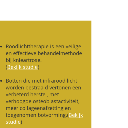
Roodlichttherapie is een veilige
en effectieve behandelmethode
bij knieartrose.
(
Bekijk studie
)
Botten die met infrarood licht
worden bestraald vertonen een
verbeterd herstel, met
verhoogde osteoblastactiviteit,
meer collageenafzetting en
toegenomen botvorming.
(
Bekijk
studie
)