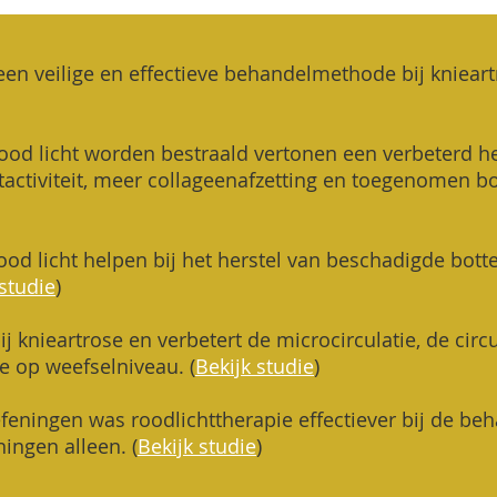
een veilige en effectieve behandelmethode bij kniear
rood licht worden bestraald vertonen een verbeterd he
activiteit, meer collageenafzetting en toegenomen b
ood licht helpen bij het herstel van beschadigde bott
 studie
)
ij knieartrose en verbetert de microcirculatie, de circ
e op weefselniveau. (
Bekijk studie
)
feningen was roodlichttherapie effectiever bij de be
ingen alleen. (
Bekijk studie
)