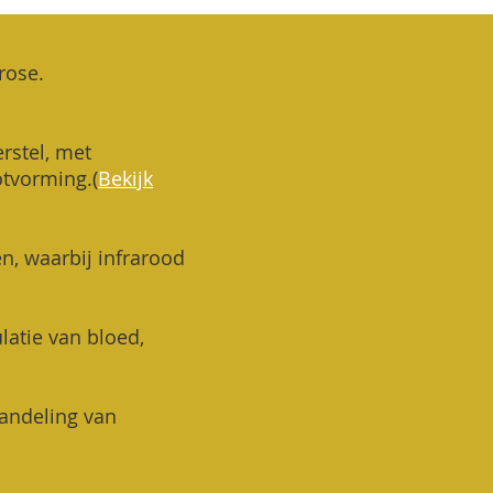
trose.
rstel, met
otvorming.
(
Bekijk
en, waarbij infrarood
ulatie van bloed,
handeling van