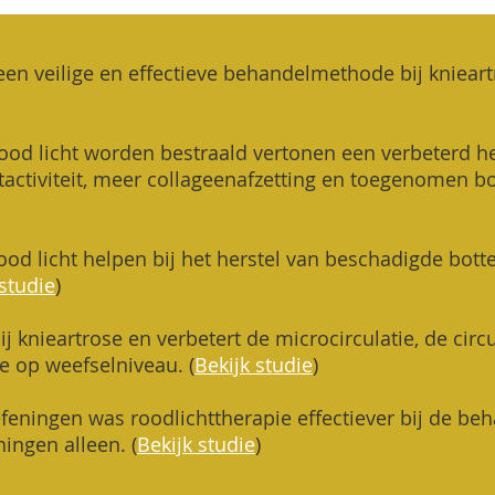
een veilige en effectieve behandelmethode bij kniear
rood licht worden bestraald vertonen een verbeterd he
activiteit, meer collageenafzetting en toegenomen b
ood licht helpen bij het herstel van beschadigde bott
 studie
)
ij knieartrose en verbetert de microcirculatie, de circ
e op weefselniveau. (
Bekijk studie
)
feningen was roodlichttherapie effectiever bij de be
ingen alleen. (
Bekijk studie
)