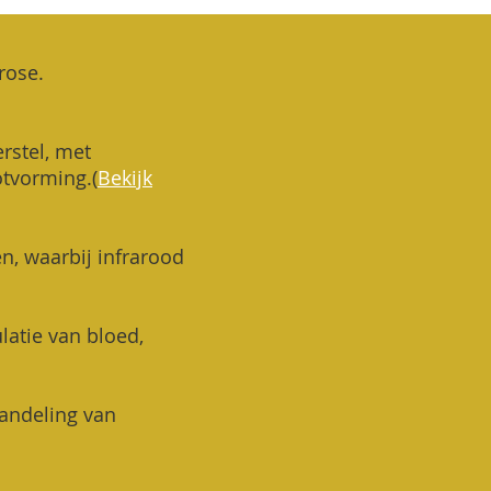
trose.
rstel, met
otvorming.
(
Bekijk
en, waarbij infrarood
ulatie van bloed,
handeling van