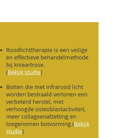
Roodlichttherapie is een veilige
en effectieve behandelmethode
bij knieartrose.
(
Bekijk studie
)
Botten die met infrarood licht
worden bestraald vertonen een
verbeterd herstel, met
verhoogde osteoblastactiviteit,
meer collageenafzetting en
toegenomen botvorming.
(
Bekijk
studie
)