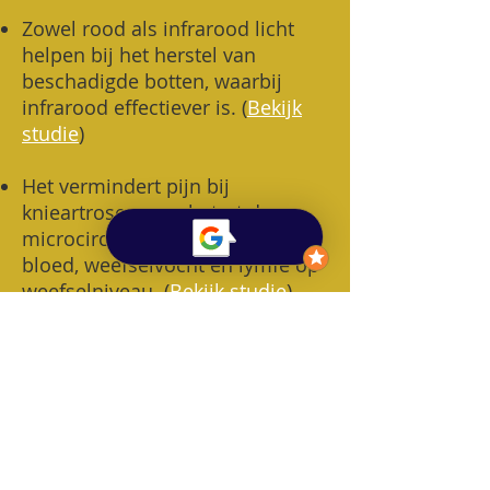
Zowel rood als infrarood licht
helpen bij het herstel van
beschadigde botten, waarbij
infrarood effectiever is.
(
Bekijk
studie
)
Het vermindert pijn bij
knieartrose en verbetert de
microcirculatie, de circulatie van
bloed, weefselvocht en lymfe op
weefselniveau. (
Bekijk studie
)
In combinatie met oefeningen
was roodlichttherapie effectiever
bij de behandeling van
knieartrose dan oefeningen
alleen. (
Bekijk studie
)