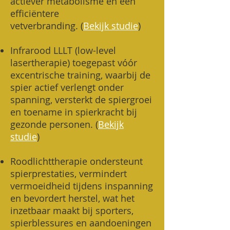
actiever metabolisme en een
efficiëntere
vetverbranding.
(
Bekijk studie
)
Infrarood LLLT (low-level
lasertherapie) toegepast vóór
excentrische training, waarbij de
spier actief verlengt onder
spanning, versterkt de spiergroei
en toename in spierkracht bij
gezonde personen. (
Bekijk
studie
)
Roodlichttherapie ondersteunt
spierprestaties, vermindert
vermoeidheid tijdens inspanning
en bevordert herstel, wat het
inzetbaar maakt bij sporters,
spierblessures en aandoeningen