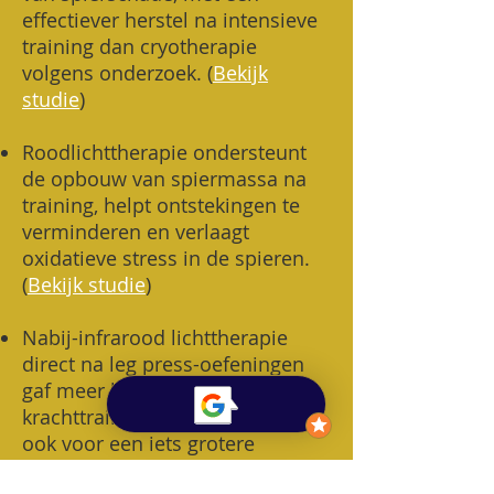
effectiever herstel na intensieve
training dan cryotherapie
volgens onderzoek. (
Bekijk
studie
)
Roodlichttherapie ondersteunt
de opbouw van spiermassa na
training, helpt ontstekingen te
verminderen en verlaagt
oxidatieve stress in de spieren.
(
Bekijk studie
)
Nabij-infrarood lichttherapie
direct na leg press-oefeningen
gaf meer krachttoename dan
krachttraining alleen en zorgde
ook voor een iets grotere
toename van de dijomtrek.