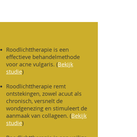
Roodlichttherapie is een
effectieve behandelmethode
voor acne vulgaris. (
Bekijk
studie
)
Roodlichttherapie remt
ontstekingen, zowel acuut als
chronisch, versnelt de
wondgenezing en stimuleert de
aanmaak van collageen.
(
Bekijk
studie
)