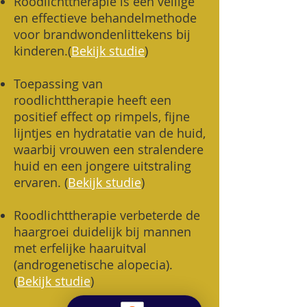
Roodlichttherapie is een veilige
en effectieve behandelmethode
voor brandwondenlittekens bij
kinderen.(
Bekijk studie
)
Toepassing van
roodlichttherapie heeft een
positief effect op rimpels, fijne
lijntjes en hydratatie van de huid,
waarbij vrouwen een stralendere
huid en een jongere uitstraling
ervaren. (
Bekijk studie
)
Roodlichttherapie verbeterde de
haargroei duidelijk bij mannen
met erfelijke haaruitval
(androgenetische alopecia).
(
Bekijk studie
)