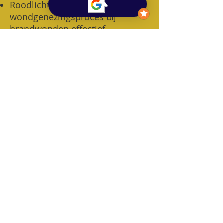
Roodlichttherapie versnelt het
wondgenezingsproces bij
brandwonden effectief.
(
Bekijk studie
)
​Rood- en nabij-
infraroodlichttherapie is een
veilige en effectieve methode
voor huidverjonging, het
verminderen van rimpels / fijne
lijntjes en het ondersteunen van
de collageenaanmaak in de huid.
(
Bekijk studie
)
© Lesley Kalkhoven
Integratieve therapie & Relatietherapie
0493/44.44.55
lesley_kalkhoven@outlook.com