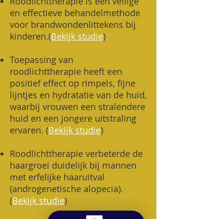
Roodlichttherapie is een veilige
en effectieve behandelmethode
voor brandwondenlittekens bij
kinderen.(
Bekijk studie
)
Toepassing van
roodlichttherapie heeft een
positief effect op rimpels, fijne
lijntjes en hydratatie van de huid,
waarbij vrouwen een stralendere
huid en een jongere uitstraling
ervaren. (
Bekijk studie
)
Roodlichttherapie verbeterde de
haargroei duidelijk bij mannen
met erfelijke haaruitval
(androgenetische alopecia).
(
Bekijk studie
)