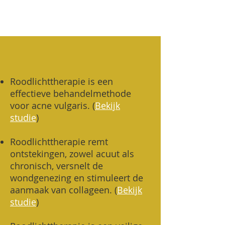
Roodlichttherapie is een
effectieve behandelmethode
voor acne vulgaris. (
Bekijk
studie
)
Roodlichttherapie remt
ontstekingen, zowel acuut als
chronisch, versnelt de
wondgenezing en stimuleert de
aanmaak van collageen.
(
Bekijk
studie
)