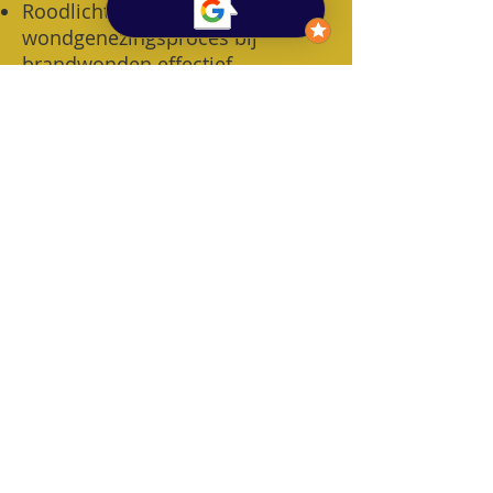
Roodlichttherapie versnelt het
wondgenezingsproces bij
brandwonden effectief.
(
Bekijk studie
)
​Rood- en nabij-
infraroodlichttherapie is een
veilige en effectieve methode
voor huidverjonging, het
verminderen van rimpels / fijne
lijntjes en het ondersteunen van
de collageenaanmaak in de huid.
(
Bekijk studie
)
© Lesley Kalkhoven
Integratieve therapie & Relatietherapie
0493/44.44.55
lesley_kalkhoven@outlook.com