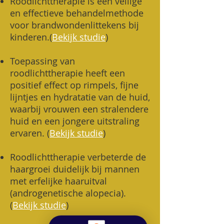
Roodlichttherapie is een veilige
en effectieve behandelmethode
voor brandwondenlittekens bij
kinderen.(
Bekijk studie
)
Toepassing van
roodlichttherapie heeft een
positief effect op rimpels, fijne
lijntjes en hydratatie van de huid,
waarbij vrouwen een stralendere
huid en een jongere uitstraling
ervaren. (
Bekijk studie
)
Roodlichttherapie verbeterde de
haargroei duidelijk bij mannen
met erfelijke haaruitval
(androgenetische alopecia).
(
Bekijk studie
)