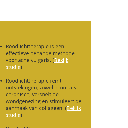
Roodlichttherapie is een
effectieve behandelmethode
voor acne vulgaris. (
Bekijk
studie
)
Roodlichttherapie remt
ontstekingen, zowel acuut als
chronisch, versnelt de
wondgenezing en stimuleert de
aanmaak van collageen.
(
Bekijk
studie
)