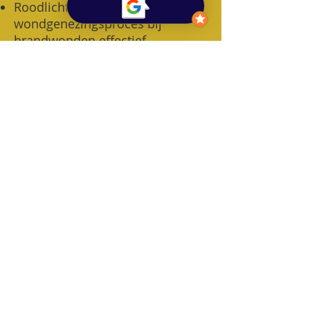
Roodlichttherapie versnelt het
wondgenezingsproces bij
brandwonden effectief.
(
Bekijk studie
)
​Rood- en nabij-
infraroodlichttherapie is een
veilige en effectieve methode
voor huidverjonging, het
verminderen van rimpels / fijne
lijntjes en het ondersteunen van
de collageenaanmaak in de huid.
(
Bekijk studie
)
© Lesley Kalkhoven
Integratieve therapie & Relatietherapie
0493/44.44.55
lesley_kalkhoven@outlook.com