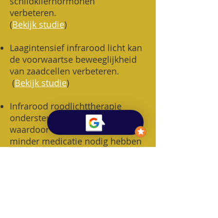
schildklierhormonen
verbeteren.
(
Bekijk studie
)
Laagintensief infrarood licht kan
de voorwaartse beweeglijkheid
van zaadcellen verbeteren.
(
Bekijk studie
)
Infrarood roodlichttherapie
ondersteunt de schildklier,
waardoor sommige mensen
minder medicatie nodig hebben
en de antistoffen die de
schildklier aanvallen kunnen
verminderen. (
Bekijk studie
)
Roodlichttherapie (LLLT) kan de
testosteronspiegel verhogen.