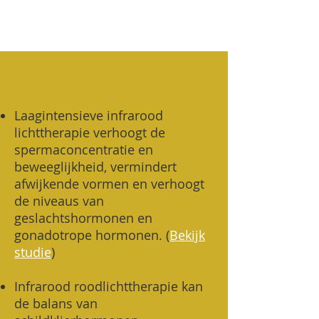
Laagintensieve infrarood
lichttherapie verhoogt de
spermaconcentratie en
beweeglijkheid, vermindert
afwijkende vormen en verhoogt
de niveaus van
geslachtshormonen en
gonadotrope hormonen.
(
Bekijk
studie
)
Infrarood roodlichttherapie kan
de balans van