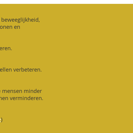
 beweeglijkheid,
monen en
teren.
ellen verbeteren.
ge mensen minder
nnen verminderen.
e
)