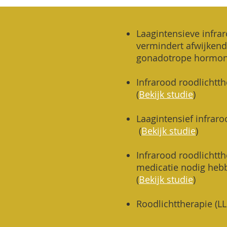
Laagintensieve infra
vermindert afwijken
gonadotrope hormo
Infrarood roodlichtt
(
Bekijk studie
)
Laagintensief infrar
(
Bekijk studie
)
Infrarood roodlichtt
medicatie nodig hebb
(
Bekijk studie
)
Roodlichttherapie (LL