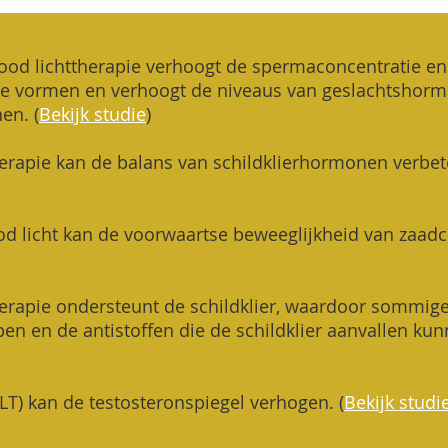
rood lichttherapie verhoogt de spermaconcentratie en
de vormen en verhoogt de niveaus van geslachtshor
nen.
(
Bekijk studie
)
herapie kan de balans van schildklierhormonen verbe
ood licht kan de voorwaartse beweeglijkheid van zaadc
herapie ondersteunt de schildklier, waardoor sommi
en en de antistoffen die de schildklier aanvallen ku
LT) kan de testosteronspiegel verhogen. (
Bekijk studi