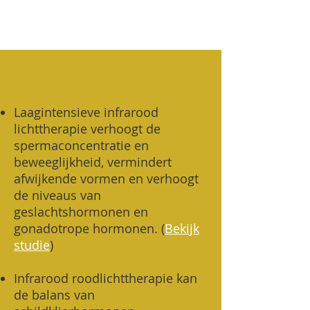
Laagintensieve infrarood
lichttherapie verhoogt de
spermaconcentratie en
beweeglijkheid, vermindert
afwijkende vormen en verhoogt
de niveaus van
geslachtshormonen en
gonadotrope hormonen.
(
Bekijk
studie
)
Infrarood roodlichttherapie kan
de balans van