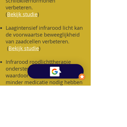
schildklierhormonen
verbeteren.
(
Bekijk studie
)
Laagintensief infrarood licht kan
de voorwaartse beweeglijkheid
van zaadcellen verbeteren.
(
Bekijk studie
)
Infrarood roodlichttherapie
ondersteunt de schildklier,
waardoor sommige mensen
minder medicatie nodig hebben
en de antistoffen die de
schildklier aanvallen kunnen
verminderen. (
Bekijk studie
)
Roodlichttherapie (LLLT) kan de
testosteronspiegel verhogen.