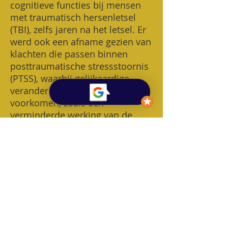
cognitieve functies bij mensen
met traumatisch hersenletsel
(TBI), zelfs jaren na het letsel. Er
werd ook een afname gezien van
klachten die passen binnen
posttraumatische stressstoornis
(PTSS), waarbij gelijkaardige
veranderingen in de hersenen
voorkomen, zoals een
verminderde werking van de
mediale prefrontale cortex.
(
Bekijk studie
)
​Nabij infrarood lichttherapie
(NIR) toont veel potentieel als
ondersteunende,
neuroprotectieve behandeling bij
aandoeningen zoals Alzheimer
en Parkinson, en mogelijk ook bij