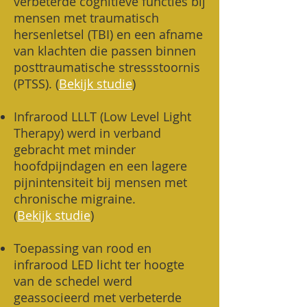
verbeterde cognitieve functies bij
mensen met traumatisch
hersenletsel (TBI) en een afname
van klachten die passen binnen
posttraumatische stressstoornis
(PTSS). (
Bekijk studie
)
Infrarood LLLT (Low Level Light
Therapy) werd in verband
gebracht met minder
hoofdpijndagen en een lagere
pijnintensiteit bij mensen met
chronische migraine.
(
Bekijk studie
)
Toepassing van rood en
infrarood LED licht ter hoogte
van de schedel werd
geassocieerd met verbeterde