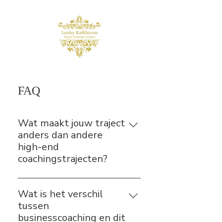
FAQ
Wat maakt jouw traject
anders dan andere
high-end
coachingstrajecten?
De meeste trajecten blijven aan de
oppervlakte: mindset, doelen,
Wat is het verschil
gedrag. Dit traject gaat dieper. We
tussen
leggen bloot waar het echt
businesscoaching en dit