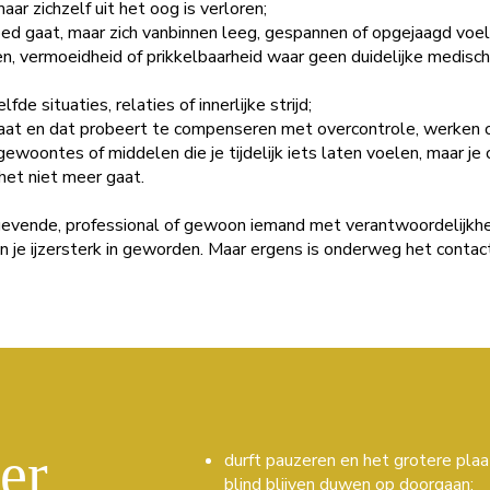
aar zichzelf uit het oog is verloren;
ed gaat, maar zich vanbinnen leeg, gespannen of opgejaagd voel
n, vermoeidheid of prikkelbaarheid waar geen duidelijke medisc
e situaties, relaties of innerlijke strijd;
aat en dat probeert te compenseren met overcontrole, werken 
woontes of middelen die je tijdelijk iets laten voelen, maar je 
het niet meer gaat.
ggevende, professional of gewoon iemand met verantwoordelijkhe
en je ijzersterk in geworden. Maar ergens is onderweg het conta
 er
durft pauzeren en het grotere plaa
blind blijven duwen op doorgaan;