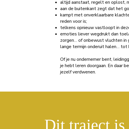
altijd aanstaat, regelt en oplost, m
aan de buitenkant zegt dat het go
kampt met onverklaarbare klachte
reden voor is;
telkens opnieuw vastloopt in dezelfd
emoties liever wegdrukt dan toel
zorgen… of onbewust vluchten in ge
lange termijn onderuit halen… tot 
Of je nu ondernemer bent, leidin
je hebt leren doorgaan. En daar b
jezelf verdwenen.
Dit traject is