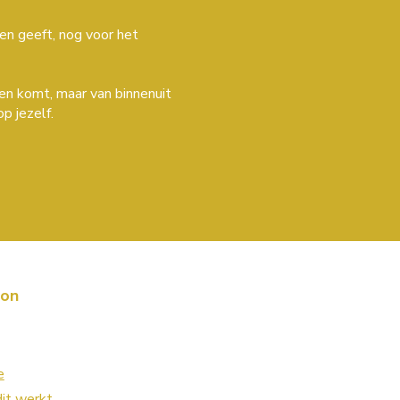
len geeft, nog voor het
ten komt, maar van binnenuit
p jezelf.
ion
e
it werkt