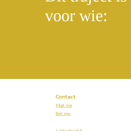
voor wie:
Contact
Mail me
Bel me