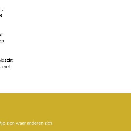
t;
he
of
op
idszin:
ct met
tje zien waar anderen zich