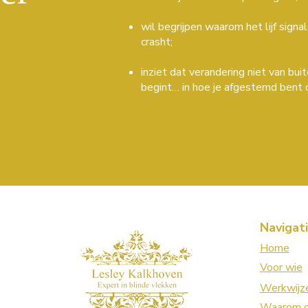
wil begrijpen waarom het lijf signa
crasht;
inziet dat verandering niet van bui
begint… in hoe je afgestemd bent o
Navigat
Home
Voor wie
Werkwijz
Waarom d