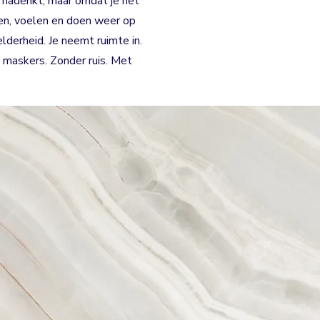
r nadenkt, maar omdat je het
ken, voelen en doen weer op
lderheid. Je neemt ruimte in.
 maskers. Zonder ruis. Met