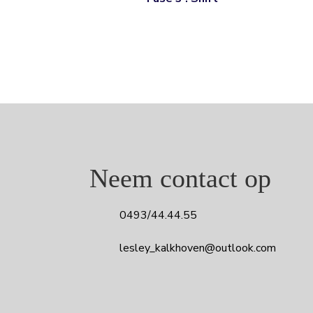
Neem contact op
​0493/44.44.55
lesley_kalkhoven@outlook.com