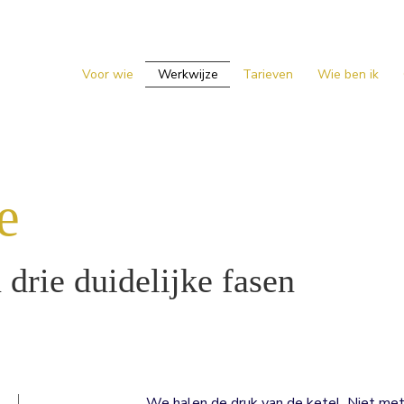
Voor wie
Werkwijze
Tarieven
Wie ben ik
e
drie duidelijke fasen
We halen de druk van de ketel. Niet m