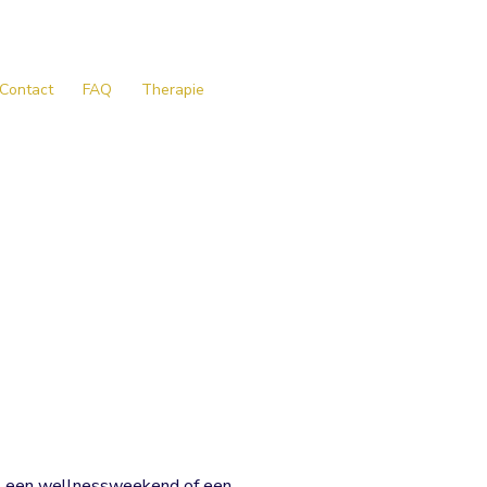
Contact
FAQ
Therapie
et een wellnessweekend of een